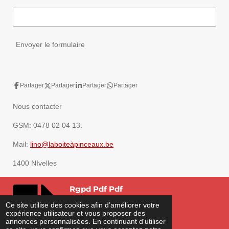
Envoyer le formulaire
Partager
Partager
Partager
Partager
Nous contacter
GSM: 0478 02 04 13.
Mail:
lino@laboiteàpinceaux.be
1400 NIvelles
Rgpd Pdf Pdf
PDF – 545,8 KB
Ce site utilise des cookies afin d’améliorer votre
expérience utilisateur et vous proposer des
722 téléchargements
annonces personnalisées. En continuant d'utiliser